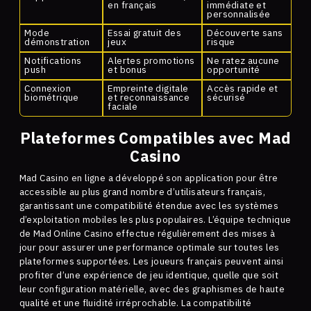
en français
immédiate et
personnalisée
Mode
Essai gratuit des
Découverte sans
démonstration
jeux
risque
Notifications
Alertes promotions
Ne ratez aucune
push
et bonus
opportunité
Connexion
Empreinte digitale
Accès rapide et
biométrique
et reconnaissance
sécurisé
faciale
Plateformes Compatibles avec Mad
Casino
Mad Casino en ligne a développé son application pour être
accessible au plus grand nombre d’utilisateurs français,
garantissant une compatibilité étendue avec les systèmes
d’exploitation mobiles les plus populaires. L’équipe technique
de Mad Online Casino effectue régulièrement des mises à
jour pour assurer une performance optimale sur toutes les
plateformes supportées. Les joueurs français peuvent ainsi
profiter d’une expérience de jeu identique, quelle que soit
leur configuration matérielle, avec des graphismes de haute
qualité et une fluidité irréprochable. La compatibilité