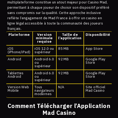
multiplateforme constitue un atout majeur pour Casino Mad,
permettant à chaque joueur de choisir son dispositif préféré
sans compromis sur la qualité. Cette approche inclusive
reflète l’engagement de Mad France à offrir un casino en
ligne légal accessible à toute la communauté des joueurs
français.
Plateforme
Version
Taille de
Disponibilité
minimale
l’application
requise
iOS
iOS 12.0 ou
85 MB
App Store
(iPhone/iPad)
supérieur
Android
Android 6.0
92 MB
Google Play
ou
Store
supérieur
Tablettes
Android 6.0
92 MB
Google Play
Android
ou
Store
supérieur
Version Web
Tous
N/A
Site officiel
Mobile
navigateurs
Mad Casino
modernes
Comment Télécharger l’Application
Mad Casino