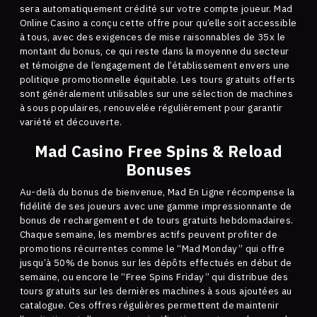
sera automatiquement crédité sur votre compte joueur. Mad
Online Casino a conçu cette offre pour qu’elle soit accessible
à tous, avec des exigences de mise raisonnables de 35x le
montant du bonus, ce qui reste dans la moyenne du secteur
et témoigne de l’engagement de l’établissement envers une
politique promotionnelle équitable. Les tours gratuits offerts
sont généralement utilisables sur une sélection de machines
à sous populaires, renouvelée régulièrement pour garantir
variété et découverte.
Mad Casino Free Spins & Reload
Bonuses
Au-delà du bonus de bienvenue, Mad En Ligne récompense la
fidélité de ses joueurs avec une gamme impressionnante de
bonus de rechargement et de tours gratuits hebdomadaires.
Chaque semaine, les membres actifs peuvent profiter de
promotions récurrentes comme le “Mad Monday” qui offre
jusqu’à 50% de bonus sur les dépôts effectués en début de
semaine, ou encore le “Free Spins Friday” qui distribue des
tours gratuits sur les dernières machines à sous ajoutées au
catalogue. Ces offres régulières permettent de maintenir