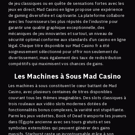
de jeu classiques ou en quête de sensations fortes avec les
jeux en direct, Mad Casino en ligne propose une expérience
de gaming diversifiée et captivante. La plateforme collabore
avec les fournisseurs les plus réputés de l’industrie pour
garantir une qualité graphique exceptionnelle, des
mécaniques de jeu innovantes et surtout, un niveau de
sécurité optimal conforme aux standards d’un casino en ligne
légal. Chaque titre disponible sur Mad Casino fr a été
soigneusement sélectionné pour offrir non seulement du
divertissement, mais également des taux de redistribution
compétitifs qui maximisent vos chances de gains.
Les Machines à Sous Mad Casino
Les machines à sous constituent le cœur battant de Mad
Casino, avec plusieurs centaines de titres disponibles
couvrant tous les thèmes imaginables. Des slots classiques à
trois rouleaux aux vidéo slots modernes dotées de
fonctionnalités bonus complexes, la variété est stupéfiante.
Parmi les jeux vedettes, Book of Dead transporte les joueurs
dans l’Égypte ancienne avec ses tours gratuits et ses
symboles extensibles qui peuvent générer des gains
massifs. Starburst reste un incontournable grâce à son