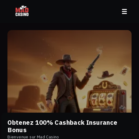
Obtenez 100% Cashback Insurance
Bonus
Bienvenue sur Mad Casino