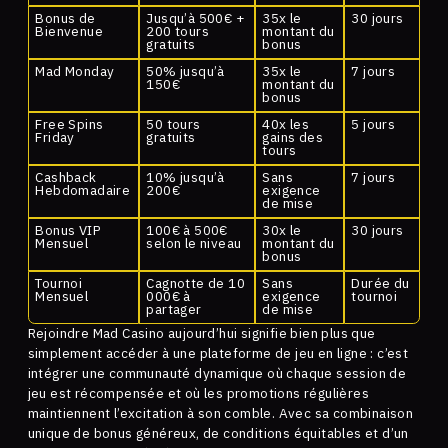
Bonus de
Jusqu’à 500€ +
35x le
30 jours
Bienvenue
200 tours
montant du
gratuits
bonus
Mad Monday
50% jusqu’à
35x le
7 jours
150€
montant du
bonus
Free Spins
50 tours
40x les
5 jours
Friday
gratuits
gains des
tours
Cashback
10% jusqu’à
Sans
7 jours
Hebdomadaire
200€
exigence
de mise
Bonus VIP
100€ à 500€
30x le
30 jours
Mensuel
selon le niveau
montant du
bonus
Tournoi
Cagnotte de 10
Sans
Durée du
Mensuel
000€ à
exigence
tournoi
partager
de mise
Rejoindre Mad Casino aujourd’hui signifie bien plus que
simplement accéder à une plateforme de jeu en ligne : c’est
intégrer une communauté dynamique où chaque session de
jeu est récompensée et où les promotions régulières
maintiennent l’excitation à son comble. Avec sa combinaison
unique de bonus généreux, de conditions équitables et d’un