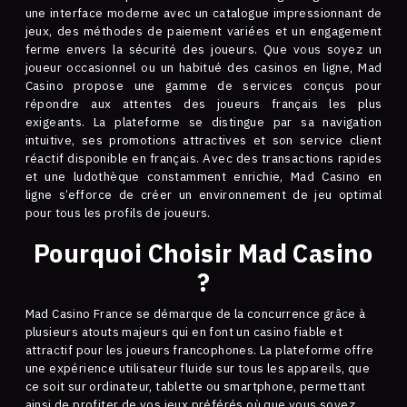
une interface moderne avec un catalogue impressionnant de
jeux, des méthodes de paiement variées et un engagement
ferme envers la sécurité des joueurs. Que vous soyez un
joueur occasionnel ou un habitué des casinos en ligne, Mad
Casino propose une gamme de services conçus pour
répondre aux attentes des joueurs français les plus
exigeants. La plateforme se distingue par sa navigation
intuitive, ses promotions attractives et son service client
réactif disponible en français. Avec des transactions rapides
et une ludothèque constamment enrichie, Mad Casino en
ligne s’efforce de créer un environnement de jeu optimal
pour tous les profils de joueurs.
Pourquoi Choisir Mad Casino
?
Mad Casino France se démarque de la concurrence grâce à
plusieurs atouts majeurs qui en font un casino fiable et
attractif pour les joueurs francophones. La plateforme offre
une expérience utilisateur fluide sur tous les appareils, que
ce soit sur ordinateur, tablette ou smartphone, permettant
ainsi de profiter de vos jeux préférés où que vous soyez.