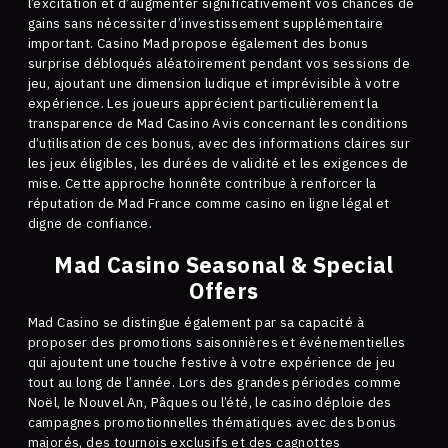
l’excitation et d’augmenter significativement vos chances de
gains sans nécessiter d’investissement supplémentaire
important. Casino Mad propose également des bonus
surprise débloqués aléatoirement pendant vos sessions de
jeu, ajoutant une dimension ludique et imprévisible à votre
expérience. Les joueurs apprécient particulièrement la
transparence de Mad Casino Avis concernant les conditions
d’utilisation de ces bonus, avec des informations claires sur
les jeux éligibles, les durées de validité et les exigences de
mise. Cette approche honnête contribue à renforcer la
réputation de Mad France comme casino en ligne légal et
digne de confiance.
Mad Casino Seasonal & Special
Offers
Mad Casino se distingue également par sa capacité à
proposer des promotions saisonnières et événementielles
qui ajoutent une touche festive à votre expérience de jeu
tout au long de l’année. Lors des grandes périodes comme
Noël, le Nouvel An, Pâques ou l’été, le casino déploie des
campagnes promotionnelles thématiques avec des bonus
majorés, des tournois exclusifs et des cagnottes