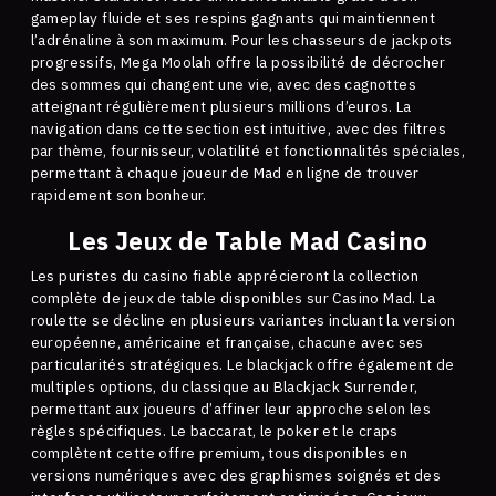
gameplay fluide et ses respins gagnants qui maintiennent
l’adrénaline à son maximum. Pour les chasseurs de jackpots
progressifs, Mega Moolah offre la possibilité de décrocher
des sommes qui changent une vie, avec des cagnottes
atteignant régulièrement plusieurs millions d’euros. La
navigation dans cette section est intuitive, avec des filtres
par thème, fournisseur, volatilité et fonctionnalités spéciales,
permettant à chaque joueur de Mad en ligne de trouver
rapidement son bonheur.
Les Jeux de Table Mad Casino
Les puristes du casino fiable apprécieront la collection
complète de jeux de table disponibles sur Casino Mad. La
roulette se décline en plusieurs variantes incluant la version
européenne, américaine et française, chacune avec ses
particularités stratégiques. Le blackjack offre également de
multiples options, du classique au Blackjack Surrender,
permettant aux joueurs d’affiner leur approche selon les
règles spécifiques. Le baccarat, le poker et le craps
complètent cette offre premium, tous disponibles en
versions numériques avec des graphismes soignés et des