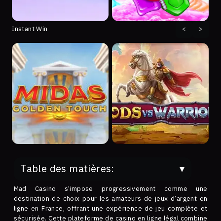
Instant Win
<
>
Play now
Play now
Table des matières:
Play now
Play now
Mad Casino s’impose progressivement comme une
destination de choix pour les amateurs de jeux d’argent en
ligne en France, offrant une expérience de jeu complète et
sécurisée. Cette plateforme de casino en ligne légal combine