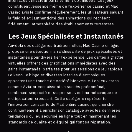
interfaces utilisateur parfaitement optimisées. Ces jeux
constituent l’essence même de l’expérience casino et Mad
Casino avis le confirme régulièrement, les utilisateurs saluant
la fluidité et l’authenticité des animations qui recréent
fidèlement l’atmosphère des établissements terrestres.
Les Jeux Spécialisés et Instantanés
Au-delà des catégories traditionnelles, Mad Casino en ligne
propose une sélection rafraîchissante de jeux spécialisés et
instantanés pour diversifier l’expérience. Les cartes à gratter
virtuelles offrent des gratifications immédiates avec des
gains instantanés, parfaites pour les sessions de jeu rapides.
Le keno, le bingo et diverses loteries électroniques
apportent une touche de variété bienvenue. Les jeux crash
comme Aviator connaissent un succès phénoménal,
combinant simplicité et suspense avec leur mécanique de
multiplicateur croissant. Cette catégorie représente
l’innovation constante de Mad online casino, qui cherche
continuellement à enrichir son catalogue avec les dernières
tendances du jeu sécurisé en ligne tout en maintenant les
standards de qualité et d’équité qui font sa réputation.