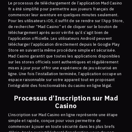
Le processus de téléchargement de l’application Mad Casino
fr a été simplifié pour permettre aux joueurs français de
commencer leur aventure en quelques minutes seulement.
Pour les utilisateurs iOS, il suffit de se rendre sur l’App Store,
de rechercher “Mad Casino” et de cliquer sur le bouton de
téléchargement après avoir vérifié qu’il s’agit bien de
l’application officielle. Les utilisateurs Android peuvent
télécharger l’application directement depuis le Google Play
Store en suivant la même procédure simple et sécurisée.
Mad Casino garantit que toutes les applications disponibles
sur les stores officiels sont authentiques et régulièrement
mises à jour pour offrir une expérience de jeu sécurisé en
ligne. Une fois l’installation terminée, l’application occupe un
espace raisonnable sur votre appareil tout en proposant
l’intégralité des fonctionnalités du casino en ligne légal.
Processus d’Inscription sur Mad
Casino
L’inscription sur Mad Casino en ligne représente une étape
simple et rapide, conçue pour vous permettre de
commencer à jouer en toute sécurité dans les plus brefs