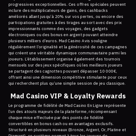
progressives exceptionnelles. Ces offres spéciales peuvent
inclure des multiplicateurs de gains, des cashbacks
améliorés allant jusqu’à 20% sur vos pertes, ou encore des
participations gratuites à des tirages au sort avec des prix
impressionnants comme des voyages, des gadgets
électroniques ou des bonus en argent pouvant atteindre
plusieurs milliers d’euros. Mad Casino Avis souligne
régulièrement l’originalité et la générosité de ces campagnes
qui créent une véritable dynamique communautaire parmi les
joueurs. L’établissement organise également des tournois
mensuels sur des jeux spécifiques où les meilleurs joueurs
se partagent des cagnottes pouvant dépasser 10 000€,
offrant ainsi une dimension compétitive stimulante pour ceux
qui recherchent plus qu’une simple session de jeu classique.
Mad Casino VIP & Loyalty Rewards
Le programme de fidélité de Mad Casino En Ligne représente
l’un des atouts majeurs de la plateforme, récompensant
chaque mise effectuée par des points de fidélité
convertibles en bonus cash ou en avantages exclusifs.
Structuré en plusieurs niveaux (Bronze, Argent, Or, Platine et