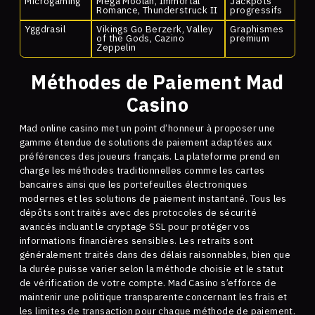
Microgaming
Mega Moolah, Immortal
Jackpots
Romance, Thunderstruck II
progressifs
Yggdrasil
Vikings Go Berzerk, Valley
Graphismes
of the Gods, Cazino
premium
Zeppelin
Méthodes de Paiement Mad
Casino
Mad online casino met un point d’honneur à proposer une
gamme étendue de solutions de paiement adaptées aux
préférences des joueurs français. La plateforme prend en
charge les méthodes traditionnelles comme les cartes
bancaires ainsi que les portefeuilles électroniques
modernes et les solutions de paiement instantané. Tous les
dépôts sont traités avec des protocoles de sécurité
avancés incluant le cryptage SSL pour protéger vos
informations financières sensibles. Les retraits sont
généralement traités dans des délais raisonnables, bien que
la durée puisse varier selon la méthode choisie et le statut
de vérification de votre compte. Mad Casino s’efforce de
maintenir une politique transparente concernant les frais et
les limites de transaction pour chaque méthode de paiement.