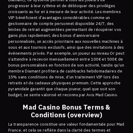
Diamant), ce système permet à tous les joueurs de
progresser à leur rythme et de débloquer des privilèges
croissants au fur et à mesure de leur activité. Les membres
VIP bénéficient d’avantages considérables comme un
gestionnaire de compte personnel disponible 24/7, des
limites de retrait augmentées permettant de récupérer vos
gains plus rapidement, des bonus d’anniversaire
personnalisés, un accès prioritaire aux nouvelles machines à
sous et aux tournois exclusifs, ainsi que des invitations à des
événements privés. Par exemple, un joueur au niveau Or peut
s’attendre à recevoir mensuellement entre 100€ et 500€ de
bonus personnalisés en fonction de son activité, tandis qu’un
membre Diamant profitera de cashbacks hebdomadaires de
15% sans conditions de mise, d’un traitement VIP lors des
retraits et de cadeaux physiques premium. Cette approche
pyramidale garantit que chaque joueur, quel que soit son
budget, se sente valorisé et reconnu par Avis Mad Casino.
Mad Casino Bonus Terms &
Conditions (overview)
La transparence constitue une valeur fondamentale pour Mad
France, et cela se reflète dans la clarté des termes et