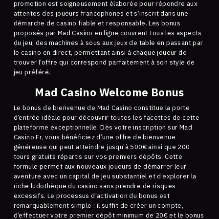
promotion est soigneusement élaborée pour répondre aux
attentes des joueurs francophones et s’inscrit dans une
démarche de casino fiable et responsable. Les bonus
proposés par Mad Casino en ligne couvrent tous les aspects
du jeu, des machines à sous aux jeux de table en passant par
le casino en direct, permettant ainsi à chaque joueur de
trouver l’offre qui correspond parfaitement à son style de
jeu préféré.
Mad Casino Welcome Bonus
Le bonus de bienvenue de Mad Casino constitue la porte
d’entrée idéale pour découvrir toutes les facettes de cette
plateforme exceptionnelle. Dès votre inscription sur Mad
Casino Fr, vous bénéficiez d’une offre de bienvenue
généreuse qui peut atteindre jusqu’à 500€ ainsi que 200
tours gratuits répartis sur vos premiers dépôts. Cette
formule permet aux nouveaux joueurs de démarrer leur
aventure avec un capital de jeu substantiel et d’explorer la
riche ludothèque du casino sans prendre de risques
excessifs. Le processus d’activation du bonus est
remarquablement simple : il suffit de créer un compte,
d’effectuer votre premier dépôt minimum de 20€ et le bonus